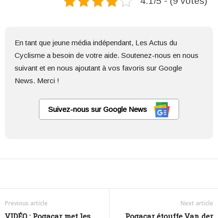
4.1/5 - (9 votes)
En tant que jeune média indépendant, Les Actus du
Cyclisme a besoin de votre aide. Soutenez-nous en nous
suivant et en nous ajoutant à vos favoris sur Google
News. Merci !
Suivez-nous sur Google News
Facebook
Twitter
Lin
Share
Previous article
Next article
VIDÉO : Pogacar met les
Pogacar étouffe Van der