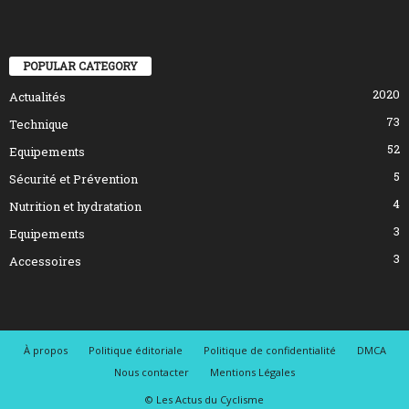
POPULAR CATEGORY
2020
Actualités
73
Technique
52
Equipements
5
Sécurité et Prévention
4
Nutrition et hydratation
3
Equipements
3
Accessoires
À propos
Politique éditoriale
Politique de confidentialité
DMCA
Nous contacter
Mentions Légales
© Les Actus du Cyclisme