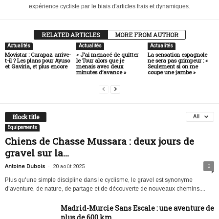
expérience cycliste par le biais d'articles frais et dynamiques.
RELATED ARTICLES
MORE FROM AUTHOR
Actualités
Actualités
Actualités
Movistar : Carapaz arrive-
« J’ai menacé de quitter
La sensation espagnole
t-il ? Les plans pour Ayuso
le Tour alors que je
ne sera pas grimpeur : «
et Gaviria, et plus encore
menais avec deux
Seulement si on me
minutes d’avance »
coupe une jambe »
Block title
All
Equipements
Chiens de Chasse Mussara : deux jours de
gravel sur la...
-
0
Antoine Dubois
20 août 2025
Plus qu'une simple discipline dans le cyclisme, le gravel est synonyme
d'aventure, de nature, de partage et de découverte de nouveaux chemins....
Madrid-Murcie Sans Escale : une aventure de
plus de 600 km