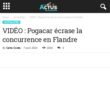
Home
Actualités
VIDÉO : Pogacar écrase la concurrence en Flandre
ACTUALITÉS
VIDÉO : Pogacar écrase la
concurrence en Flandre
By
Carla Costa
-
7 avril 2025
2034
0
Facebook
Twitter
Lin
Share