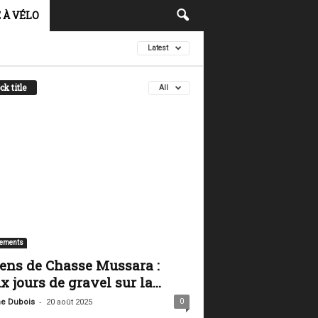
 À VÉLO
Latest
ck title
All
ements
ens de Chasse Mussara :
x jours de gravel sur la...
-
0
ne Dubois
20 août 2025