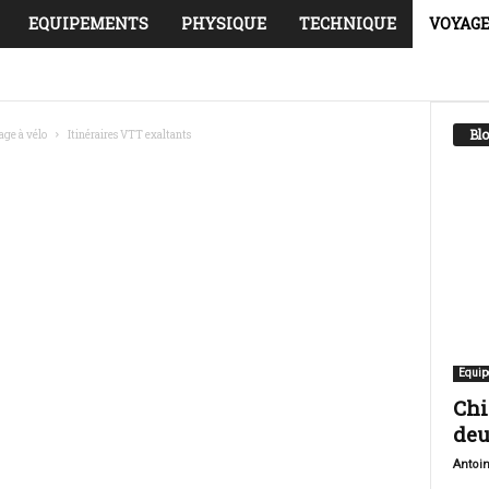
EQUIPEMENTS
PHYSIQUE
TECHNIQUE
VOYAGE
CYCLOTOURISME
GUIDES PRATIQUES PAR RÉGION
Blo
age à vélo
Itinéraires VTT exaltants
Equip
Chi
deu
Antoi