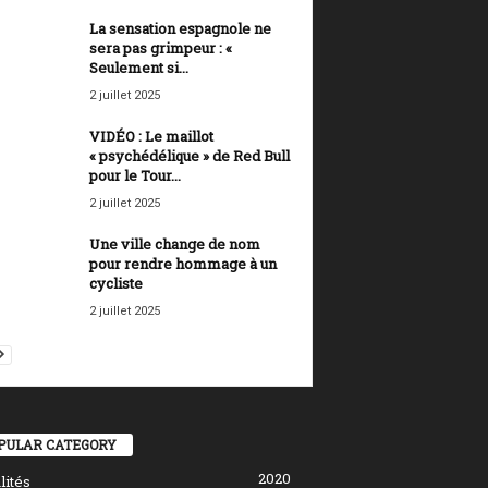
La sensation espagnole ne
sera pas grimpeur : «
Seulement si...
2 juillet 2025
VIDÉO : Le maillot
« psychédélique » de Red Bull
pour le Tour...
2 juillet 2025
Une ville change de nom
pour rendre hommage à un
cycliste
2 juillet 2025
PULAR CATEGORY
2020
lités