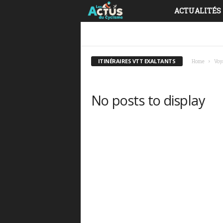
ACTUALITÉS
L
e
CONSEILS VOYAGE À VÉLO
DESTINATIONS 
ITINÉRAIRES VTT EXALTANTS
s
ITINÉRAIRES VTT EXALTANTS
Home
Voy
A
No posts to display
c
t
u
s
d
u