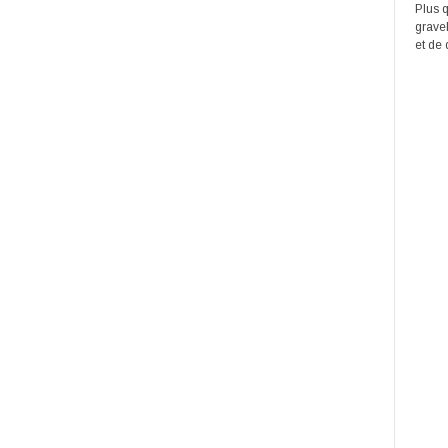
Plus q
grave
et de