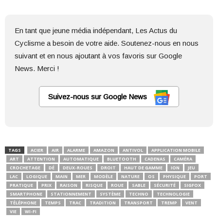
En tant que jeune média indépendant, Les Actus du
Cyclisme a besoin de votre aide. Soutenez-nous en nous
suivant et en nous ajoutant à vos favoris sur Google
News. Merci !
Suivez-nous sur Google News
TAGS
ACIER
AIR
ALARME
AMAZON
ANTIVOL
APPLICATION MOBILE
ART
ATTENTION
AUTOMATIQUE
BLUETOOTH
CADENAS
CAMÉRA
CROCHETAGE
DÉ
DEUX-ROUES
DROIT
HAUT DE GAMME
ION
JEU
LAC
LOGIQUE
MAIN
MER
MODÈLE
NATURE
OS
PHYSIQUE
PORT
PRATIQUE
PRIX
RAISON
RISQUE
ROUE
SABLE
SÉCURITÉ
SIGFOX
SMARTPHONE
STATIONNEMENT
SYSTÈME
TECHNO
TECHNOLOGIE
TÉLÉPHONE
TEMPS
TRAC
TRADITION
TRANSPORT
TREMP
VENT
VIE
WI-FI