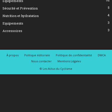
Equipements
5
Sécurité et Prévention
4
Nutrition et hydratation
3
Equipements
3
Accessoires
À propos
Politique éditoriale
Politique de confidentialité
DMCA
Nous contacter
Mentions Légales
© Les Actus du Cyclisme