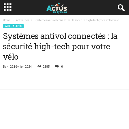
Home
Actualités
Systèmes antivol connectés : la sécurité high-tech pour votre vélo
ACTUALITÉS
Systèmes antivol connectés : la
sécurité high-tech pour votre
vélo
By
-
22 février 2024
2885
0
Facebook
Twitter
Lin
Share