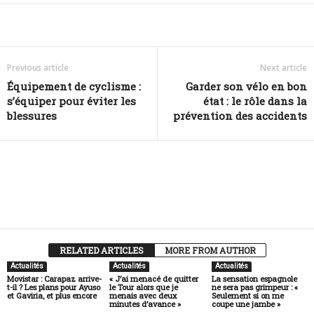
Facebook
Twitter
Lin
Share
Previous article
Next article
Équipement de cyclisme :
Garder son vélo en bon
s’équiper pour éviter les
état : le rôle dans la
blessures
prévention des accidents
RELATED ARTICLES
MORE FROM AUTHOR
Actualités
Actualités
Actualités
Movistar : Carapaz arrive-
« J’ai menacé de quitter
La sensation espagnole
t-il ? Les plans pour Ayuso
le Tour alors que je
ne sera pas grimpeur : «
et Gaviria, et plus encore
menais avec deux
Seulement si on me
minutes d’avance »
coupe une jambe »