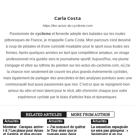
Carla Costa
https://les-actus-du-cyclisme.com
Passionnée de
cyclisme
et fervente adepte des balades sur les routes
pittoresques de France, je m'appelle Carla Costa. Mon parcours s'est dessiné
à coup de pédales et d'une curiosité insatiable pour le sport sous toutes ses
formes. Après quelques années en tant que compétitrice amateur, un virage
professionnel m'a guidée vers le journalisme sportif. Aujourd'hui, ma plume
s'engage et vibre au rythme du peloton sur
les-actus-du-cyclisme.com
, où j'ai
la chance non seulement de couvrir les plus grands événements cyclistes,
mais également de partager des anecdotes et des analyses pointues avec une
communauté tout aussi passionnée que moi. C'est ici que se rejoignent mon
amour du vélo et mon talent pour le récit, afin d'enrichir chaque jour votre
expérience cycliste par le biais d'articles frais et dynamiques.
RELATED ARTICLES
MORE FROM AUTHOR
Actualités
Actualités
Actualités
Movistar : Carapaz arrive-
« J’ai menacé de quitter
La sensation espagnole
t-il ? Les plans pour Ayuso
le Tour alors que je
ne sera pas grimpeur : «
et Gaviria, et plus encore
menais avec deux
Seulement si on me