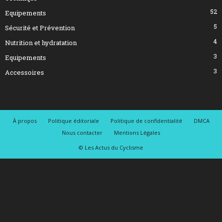
52
Equipements
5
Sécurité et Prévention
4
Nutrition et hydratation
3
Equipements
3
Accessoires
À propos
Politique éditoriale
Politique de confidentialité
DMCA
Nous contacter
Mentions Légales
© Les Actus du Cyclisme