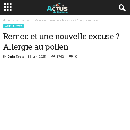
Home
Actualités
Remco et une nouvelle excuse ? Allergie au pollen
ACTUALITÉS
Remco et une nouvelle excuse ?
Allergie au pollen
By
Carla Costa
-
16 juin 2025
1762
0
Facebook
Twitter
Lin
Share