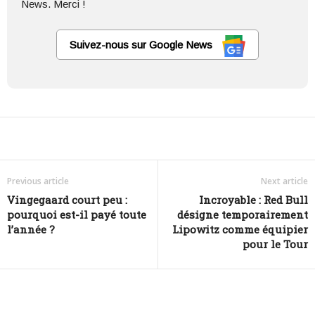
News. Merci !
Suivez-nous sur Google News
Facebook
Twitter
Lin
Share
Previous article
Next article
Vingegaard court peu :
Incroyable : Red Bull
pourquoi est-il payé toute
désigne temporairement
l’année ?
Lipowitz comme équipier
pour le Tour