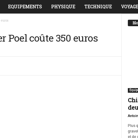
EQUIPEMENTS
PHYSIQUE
TECHNIQUE
VOYAGE
 euros
Blo
r Poel coûte 350 euros
Twitter
Linkedin
Telegram
Equip
Chi
deu
Antoi
Plus q
grave
et de