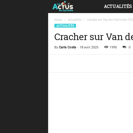
ACTUALITÉS
L
e
Home
Actualités
Cracher sur Van der Poel coûte 350
ACTUALITÉS
Cracher sur Van de
s
A
By
Carla Costa
-
18 avril 2025
1990
0
c
Facebook
Share
t
u
s
d
u