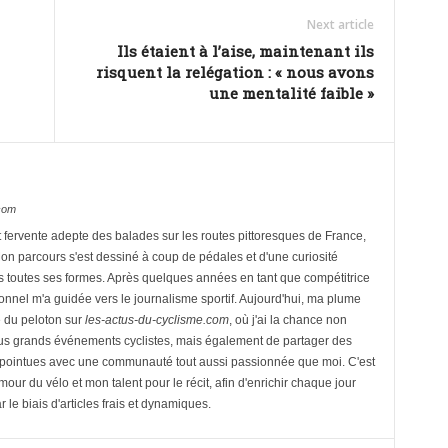
Next article
Ils étaient à l’aise, maintenant ils
risquent la relégation : « nous avons
une mentalité faible »
.com
 fervente adepte des balades sur les routes pittoresques de France,
on parcours s'est dessiné à coup de pédales et d'une curiosité
us toutes ses formes. Après quelques années en tant que compétitrice
onnel m'a guidée vers le journalisme sportif. Aujourd'hui, ma plume
e du peloton sur
les-actus-du-cyclisme.com
, où j'ai la chance non
lus grands événements cyclistes, mais également de partager des
 pointues avec une communauté tout aussi passionnée que moi. C'est
our du vélo et mon talent pour le récit, afin d'enrichir chaque jour
 le biais d'articles frais et dynamiques.