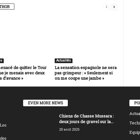
THOR
és
Actualités
menacé de quitter le Tour
La sensation espagnole ne sera
ue je menais avec deux
pas grimpeur : « Seulement si
s d’avance »
on me coupe une jambe »
EVEN MORE NEWS
PO
Actua
Chiens de Chasse Mussara :
deux jours de gravel sur la...
Tech
"Les
20 août 2025
Equi
 des