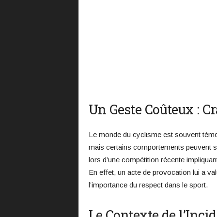
C
y
c
l
i
Un Geste Coûteux : Cr
s
Le monde du cyclisme est souvent témo
m
mais certains comportements peuvent s’
e
lors d’une compétition récente impliquant
En effet, un acte de provocation lui a v
l’importance du respect dans le sport.
Le Contexte de l’Inci